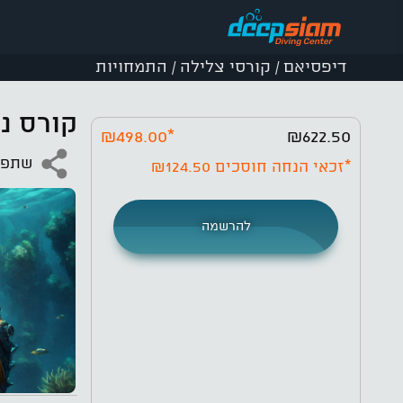
דיפסיאם
קורסי צלילה
התמחויות
/
/
קורס נ
₪498.00
*
₪622.50
שתפו 
*זכאי הנחה חוסכים
₪124.50
להרשמה