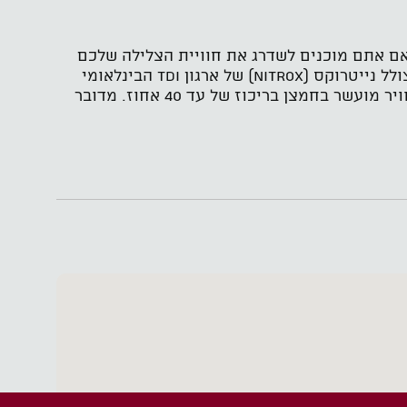
ת ובטוחות יותר האם אתם מוכנים לשדרג את חוויית הצלילה שלכם
ולעבור לסטנדרט המקצועי של הצוללים המנוסים בעולם? קורס צלילה צולל נייטרוקס (NITROX) של ארגון TDI הבינלאומי
במועדון דיפ אילת הוא קורס תיאורטי ממוקד שיכשיר אתכם לצלילה באוויר מועשר בחמצן בריכוז של עד 40 אחוז. מדובר