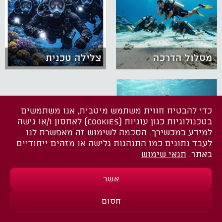
מסלול הדרכה
צלילה טכנית
כדי להבטיח חווית משתמש מיטבית, אנו משתמשים
בטכנולוגיות כגון עוגיות (COOKIES) לאחסון ו/או גישה
למידע במכשירך. הסכמה לשימוש זה מאפשרת לנו
לעבד נתונים כמו התנהגות גלישה או מזהים ייחודיים
באתר.
תנאי שימוש
גדנ"ע צלילה
אשר
חסום