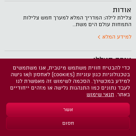
אודות
צלילת לילה: המדריך המלא למערך חמש צלילות
התמחות עולם הים משת..
למידע המלא
איפה תצללו
אתרי הצלילה בהם תצללו תלויים בסוג החבילה
כדי להבטיח חווית משתמש מיטבית, אנו משתמשים
בטכנולוגיות כגון עוגיות (COOKIES) לאחסון ו/או גישה
למידע במכשירך. הסכמה לשימוש זה מאפשרת לנו
לעבד נתונים כמו התנהגות גלישה או מזהים ייחודיים
באתר.
תנאי שימוש
אשר
גן הצלופחים
₪2145.00
*
₪2681.25
חסום
להרשמה
*זכאי הנחה חוסכים
₪536.25