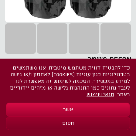
RECON מנומר
כדי להבטיח חווית משתמש מיטבית, אנו משתמשים
שתפו את הדף הזה
בטכנולוגיות כגון עוגיות (COOKIES) לאחסון ו/או גישה
למידע במכשירך. הסכמה לשימוש זה מאפשרת לנו
אודות
לעבד נתונים כמו התנהגות גלישה או מזהים ייחודיים
באתר.
תנאי שימוש
‫GEMINI אמר
כדי להפוך דף מוצר של סנפירים לעמוד שעומד
אשר
בסטנדרטים של גוגל (מעל 500-600 מילה), צריך
להוסיף תוכן שמעניק ערך מוסף: הסברים טכניים,
חסום
בדוק מחירים וזמינות
השוואות לסגנונות צלילה שונים (צלילה טכנית מול
ספורטיבית), ופירוט על המותג.