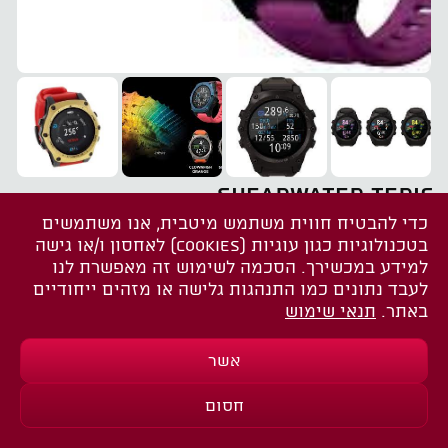
SHEARWATER TERIC
כדי להבטיח חווית משתמש מיטבית, אנו משתמשים
שתפו את הדף הזה
בטכנולוגיות כגון עוגיות (COOKIES) לאחסון ו/או גישה
למידע במכשירך. הסכמה לשימוש זה מאפשרת לנו
אודות
לעבד נתונים כמו התנהגות גלישה או מזהים ייחודיים
באתר.
תנאי שימוש
SHEARWATER TERIC: מחשב הצלילה
האולטימטיבי לחוויית צלילה מתקדמת
אשר
מחפשים מחשב צלילה שישדרג את חוויית הצלילה
שלכם? הכירו את ה-SHEARWATER TERIC, מחשב צלילה
חסום
בדוק מחירים וזמינות
חדשני ומתקדם, המציע שילוב מושלם של טכנולוגיה