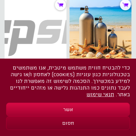
גומיה סיליקון למיכל
רתמה לסטייג'
כדי להבטיח חווית משתמש מיטבית, אנו משתמשים
סטייג'
HOGARTHIAN 7DIVERITE
בטכנולוגיות כגון עוגיות (COOKIES) לאחסון ו/או גישה
₪299.00
₪67.00
₪269.10
*
₪60.30
*
למידע במכשירך. הסכמה לשימוש זה מאפשרת לנו
לעבד נתונים כמו התנהגות גלישה או מזהים ייחודיים
באתר.
תנאי שימוש
אשר
חסום