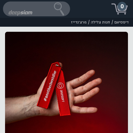
0
/
/
דיפסיאם
חנות צלילה
מרצ'נדייז