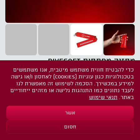
מחזיק מפתחות DIVESOFT
כדי להבטיח חווית משתמש מיטבית, אנו משתמשים
שתפו את הדף הזה
בטכנולוגיות כגון עוגיות (COOKIES) לאחסון ו/או גישה
למידע במכשירך. הסכמה לשימוש זה מאפשרת לנו
אודות
לעבד נתונים כמו התנהגות גלישה או מזהים ייחודיים
באתר.
תנאי שימוש
אנחנו כאן כדי לעזור לך בכל שאלה
אשר
הפריט אזל מהמלאי
חסום